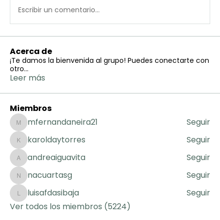
Escribir un comentario...
Acerca de
¡Te damos la bienvenida al grupo! Puedes conectarte con
otro
...
Leer más
Miembros
mfernandaneira21
Seguir
mfernandaneira21
karoldaytorres
Seguir
karoldaytorres
andreaiguavita
Seguir
andreaiguavita
nacuartasg
Seguir
nacuartasg
luisafdasibaja
Seguir
luisafdasibaja
Ver todos los miembros (5224)