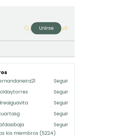
Unirse
ros
ernandaneira21
Seguir
daneira21
oldaytorres
Seguir
torres
reaiguavita
Seguir
uavita
cuartasg
Seguir
asg
safdasibaja
Seguir
sibaja
os los miembros (5224)