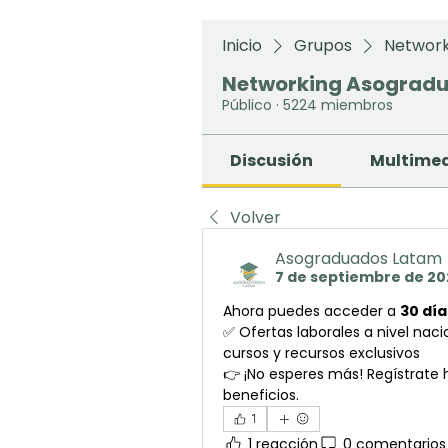
Inicio
Grupos
Network
Networking Asograd
Público
·
5224 miembros
Discusión
Multime
Volver
Asograduados Latam
7 de septiembre de 20
Ahora puedes acceder a 
30 día
✅ Ofertas laborales a nivel nac
cursos y recursos exclusivos
👉 ¡No esperes más! Regístrate h
beneficios.
1
1 reacción
0 comentarios