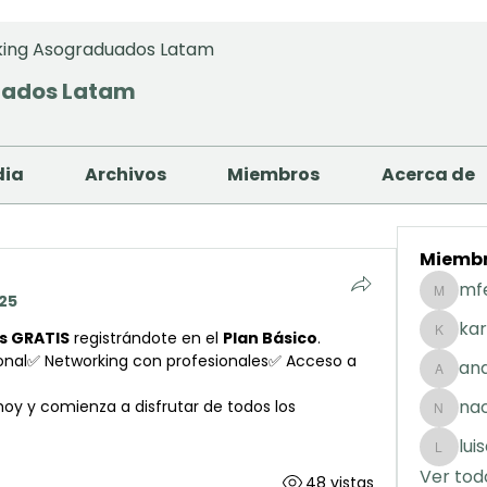
ing Asograduados Latam
uados Latam
dia
Archivos
Miembros
Acerca de
Miemb
mf
25
mfernan
kar
s GRATIS
 registrándote en el 
Plan Básico
.
karolday
ional✅ Networking con profesionales✅ Acceso a 
and
andreaig
na
oy y comienza a disfrutar de todos los 
nacuart
lui
luisafda
Ver tod
48 vistas