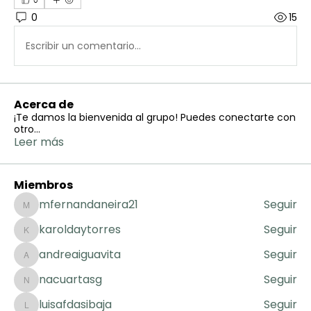
0
0
15
Escribir un comentario...
Acerca de
¡Te damos la bienvenida al grupo! Puedes conectarte con
otro
...
Leer más
Miembros
mfernandaneira21
Seguir
mfernandaneira21
karoldaytorres
Seguir
karoldaytorres
andreaiguavita
Seguir
andreaiguavita
nacuartasg
Seguir
nacuartasg
luisafdasibaja
Seguir
luisafdasibaja