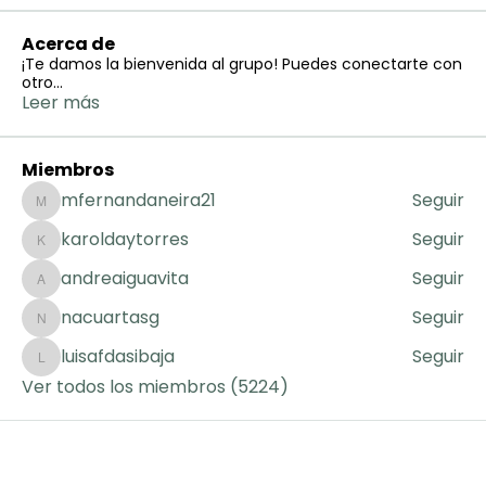
Acerca de
¡Te damos la bienvenida al grupo! Puedes conectarte con
otro
...
Leer más
Miembros
mfernandaneira21
Seguir
mfernandaneira21
karoldaytorres
Seguir
karoldaytorres
andreaiguavita
Seguir
andreaiguavita
nacuartasg
Seguir
nacuartasg
luisafdasibaja
Seguir
luisafdasibaja
Ver todos los miembros (5224)