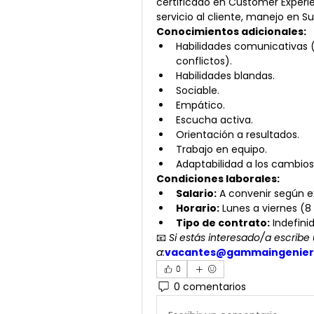
certificado en Customer Experie
servicio al cliente, manejo en S
Conocimientos adicionales:
Habilidades comunicativas (
conflictos).
Habilidades blandas.
Sociable.
Empático.
Escucha activa.
Orientación a resultados.
Trabajo en equipo.
Adaptabilidad a los cambios
Condiciones laborales:
Salario:
 A convenir según e
Horario:
 Lunes a viernes (
Tipo de contrato:
 Indefini
📧 
Si estás interesado/a escribe 
a:
vacantes@gammaingenier
0
0 comentarios