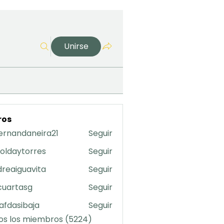
Unirse
ros
ernandaneira21
Seguir
daneira21
oldaytorres
Seguir
torres
reaiguavita
Seguir
uavita
cuartasg
Seguir
asg
safdasibaja
Seguir
sibaja
os los miembros (5224)