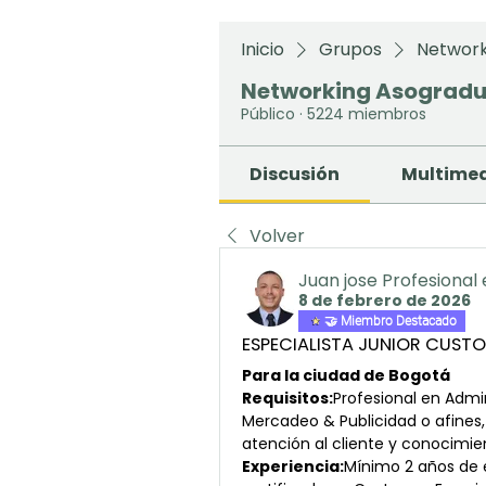
Inicio
Grupos
Network
Networking Asograd
Público
·
5224 miembros
Discusión
Multime
Volver
Juan jose Profesional
8 de febrero de 2026
🤝 Miembro Destacado
ESPECIALISTA JUNIOR CUST
Para la ciudad de Bogotá
Requisitos:
Profesional en Admi
Mercadeo & Publicidad o afines,
atención al cliente y conocimie
Experiencia:
Mínimo 2 años de e