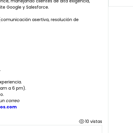
nce, manejando clientes de alta exigencia, 
uite Google y Salesforce.
comunicación asertiva, resolución de 
.
xperiencia.
8 am a 6 pm).
do.
un correo 
os.com
10 vistas