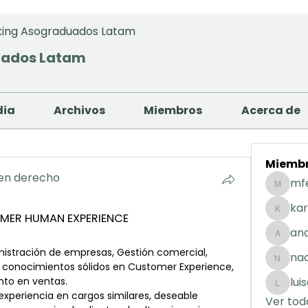
ing Asograduados Latam
uados Latam
dia
Archivos
Miembros
Acerca de
Miemb
 en derecho
mf
mfernan
kar
OMER HUMAN EXPERIENCE
karolday
and
andreaig
nistración de empresas, Gestión comercial, 
na
 conocimientos sólidos en Customer Experience, 
nacuart
nto en ventas.
lui
luisafda
xperiencia en cargos similares, deseable 
Ver tod