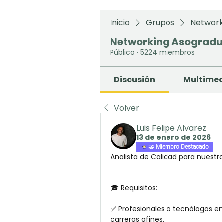
Inicio
Grupos
Network
Networking Asograd
Público
·
5224 miembros
Discusión
Multime
Volver
Luis Felipe Alvarez
13 de enero de 2026
🤝 Miembro Destacado
Analista de Calidad para nuestra
🎓 Requisitos:
✅ Profesionales o tecnólogos en 
carreras afines.