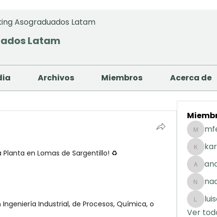
ing Asograduados Latam
uados Latam
dia
Archivos
Miembros
Acerca de
Miemb
mf
mfernan
kar
 Planta en Lomas de Sargentillo! ♻️
karolday
and
andreaig
na
nacuart
lui
Ingeniería Industrial, de Procesos, Química, o 
luisafda
Ver tod