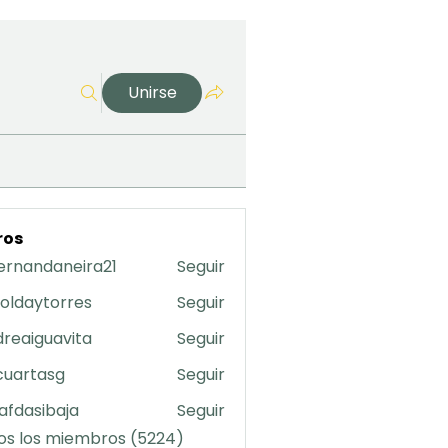
Unirse
ros
ernandaneira21
Seguir
daneira21
oldaytorres
Seguir
torres
reaiguavita
Seguir
uavita
cuartasg
Seguir
asg
safdasibaja
Seguir
sibaja
os los miembros (5224)