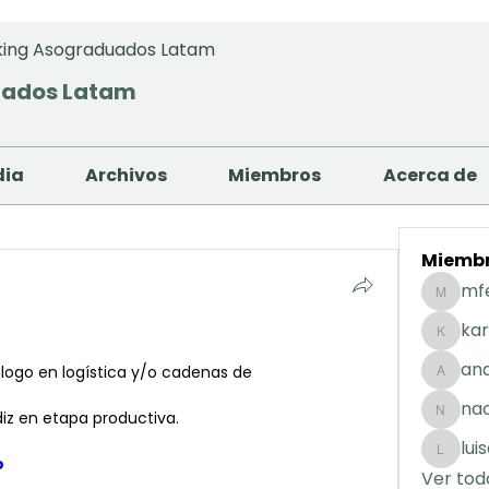
ing Asograduados Latam
uados Latam
dia
Archivos
Miembros
Acerca de
Miemb
mf
mfernan
kar
karolday
and
ogo en logística y/o cadenas de 
andreaig
na
iz en etapa productiva.
nacuart
lui
luisafda
o
Ver tod