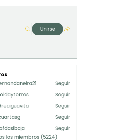
Unirse
ros
ernandaneira21
Seguir
daneira21
oldaytorres
Seguir
torres
reaiguavita
Seguir
uavita
cuartasg
Seguir
asg
safdasibaja
Seguir
sibaja
os los miembros (5224)