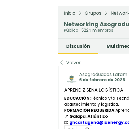
Inicio
Grupos
Network
Networking Asograd
Público
·
5224 miembros
Discusión
Multime
Volver
Asograduados Latam
6 de febrero de 2026
APRENDIZ SENA LOGÍSTICA
EDUCACIÓN:
Técnico y/o Tecnól
abastecimiento y logística.
FORMACIÓN REQUERIDA:
Aprend
📍 
Galapa, Atlántico
📧 
ghcartagena@iaenergy.c