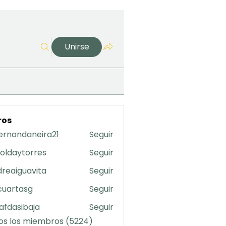
Unirse
ros
ernandaneira21
Seguir
daneira21
oldaytorres
Seguir
torres
reaiguavita
Seguir
uavita
cuartasg
Seguir
asg
safdasibaja
Seguir
sibaja
os los miembros (5224)