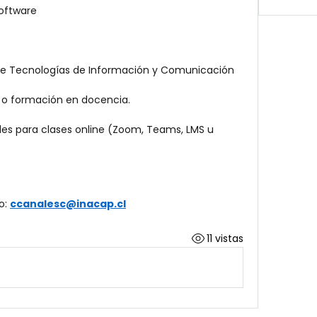
oftware
a de Tecnologías de Información y Comunicación
 o formación en docencia.
les para clases online (Zoom, Teams, LMS u 
o: 
ccanalesc@inacap.cl
11 vistas