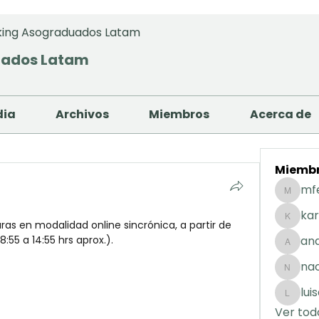
ing Asograduados Latam
uados Latam
dia
Archivos
Miembros
Acerca de
Miemb
mf
mfernan
kar
as en modalidad online sincrónica, a partir de 
karolday
55 a 14:55 hrs aprox.).
and
andreaig
na
nacuart
lui
luisafda
Ver tod