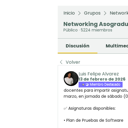
Inicio
Grupos
Network
Networking Asograd
Público
·
5224 miembros
Discusión
Multime
Volver
Luis Felipe Alvarez
13 de febrero de 2026
🤝 Miembro Destacado
docentes para impartir asignatur
marzo, en jornada de sábado (08:
✅ Asignaturas disponibles:
• Plan de Pruebas de Software