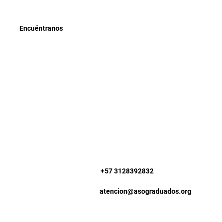
Encuéntranos
+57 3128392832
atencion@asograduados.org