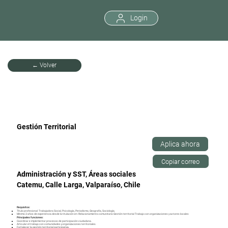
Login
← Volver
Gestión Territorial
Aplica ahora
Copiar correo
Administración y SST, Áreas sociales
Catemu, Calle Larga, Valparaíso, Chile
Requisitos:
Título profesional: Trabajadora Social, Psicología, Periodismo, Geografía, Sociología.
Mínimo 3 años de experiencia desde la titulación en: Relacionamiento comunitario Gestión territorial Trabajo con organizaciones y actores locales
Principales funciones:
Coordinar e implementar procesos de participación ciudadana.
Articular el trabajo con comunidades y organizaciones territoriales.
Fortalecer la gestión territorial participativa.