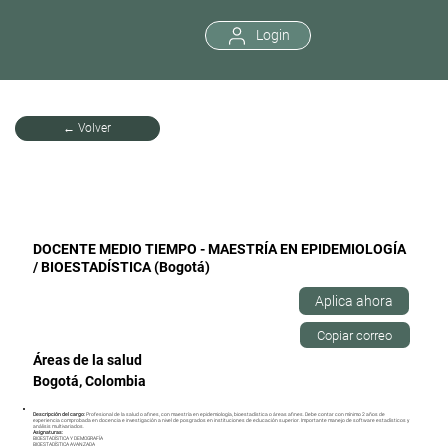
Login
← Volver
DOCENTE MEDIO TIEMPO - MAESTRÍA EN EPIDEMIOLOGÍA
/ BIOESTADÍSTICA (Bogotá)
Aplica ahora
Copiar correo
Áreas de la salud
Bogotá, Colombia
Descripción del cargo:
Profesional de la salud o afines, con maestría en epidemiología, bioestadística o áreas afines. Debe contar con mínimo 2 años de
experiencia comprobada en docencia e investigación a nivel de posgrados en instituciones de educación superior. Importante manejo de software estadísticos y
análisis multivariados.
Asignaturas:
BIOESTADÍSTICA Y DEMOGRAFÍA
BIOESTADÍSTICA AVANZADA