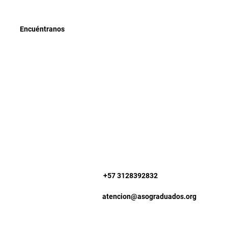
Encuéntranos
+57 3128392832
atencion@asograduados.org