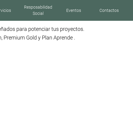
Resposabilidad
rvicios
Eventos
Contactos
Social
señados para potenciar tus proyectos.
, Premium Gold y Plan Aprende .