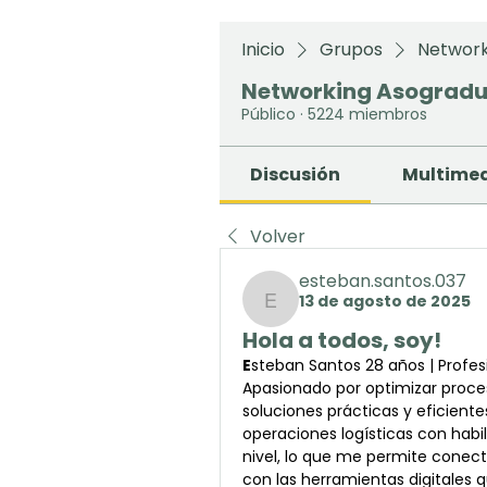
Inicio
Grupos
Network
Networking Asograd
Público
·
5224 miembros
Discusión
Multime
Volver
esteban.santos.037
13 de agosto de 2025
esteban.santos.037
Hola a todos, soy!
E
steban Santos 28 años | Profesi
Apasionado por optimizar proce
soluciones prácticas y eficient
operaciones logísticas con habi
nivel, lo que me permite conect
con las herramientas digitales q