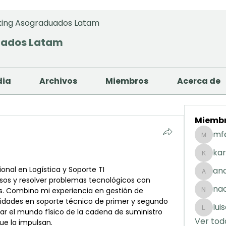
ing Asograduados Latam
uados Latam
dia
Archivos
Miembros
Acerca de
Miemb
mf
mfernan
kar
karolday
onal en Logística y Soporte TI
and
andreaig
sos y resolver problemas tecnológicos con 
na
es. Combino mi experiencia en gestión de 
nacuart
lidades en soporte técnico de primer y segundo 
lui
ar el mundo físico de la cadena de suministro 
luisafda
Ver tod
ue la impulsan.