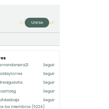
Unirse
ros
ernandaneira21
Seguir
daneira21
oldaytorres
Seguir
torres
reaiguavita
Seguir
uavita
cuartasg
Seguir
asg
safdasibaja
Seguir
sibaja
os los miembros (5224)