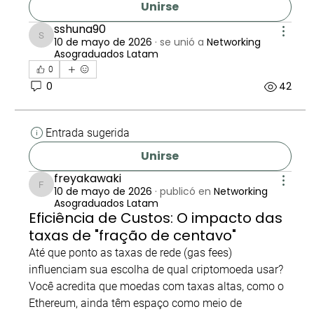
Unirse
sshuna90
10 de mayo de 2026
·
se unió a
Networking
sshuna90
Asograduados Latam
0
0
42
Entrada sugerida
Unirse
freyakawaki
10 de mayo de 2026
·
publicó en
Networking
freyakawaki
Asograduados Latam
Eficiência de Custos: O impacto das
taxas de "fração de centavo"
Até que ponto as taxas de rede (gas fees) 
influenciam sua escolha de qual criptomoeda usar? 
Você acredita que moedas com taxas altas, como o 
Ethereum, ainda têm espaço como meio de 