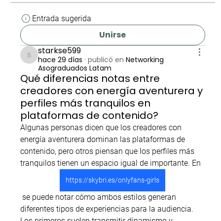
Entrada sugerida
Unirse
starkse599
hace 29 días
·
publicó en
Networking
starkse599
Asograduados Latam
Qué diferencias notas entre
creadores con energía aventurera y
perfiles más tranquilos en
plataformas de contenido?
Algunas personas dicen que los creadores con 
energía aventurera dominan las plataformas de 
contenido, pero otros piensan que los perfiles más 
tranquilos tienen un espacio igual de importante. En 
https://skybri.es/onlyfans-girls
 se puede notar cómo ambos estilos generan 
diferentes tipos de experiencias para la audiencia. 
Los primeros suelen transmitir dinamismo y 