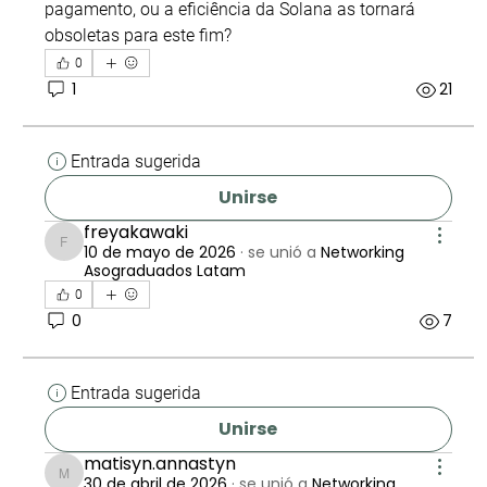
pagamento, ou a eficiência da Solana as tornará 
obsoletas para este fim?
0
1
21
Entrada sugerida
Unirse
freyakawaki
10 de mayo de 2026
·
se unió a
Networking
freyakawaki
Asograduados Latam
0
0
7
Entrada sugerida
Unirse
matisyn.annastyn
30 de abril de 2026
·
se unió a
Networking
matisyn.annastyn