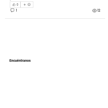
0
1
12
Encuéntranos