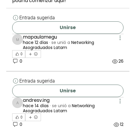
podría comenzar aquí!
Entrada sugerida
Unirse
mapaulamegu
hace 12 días
·
se unió a
Networking
mapaulamegu
Asograduados Latam
0
0
26
Entrada sugerida
Unirse
andresv.ing
hace 14 días
·
se unió a
Networking
andresv.ing
Asograduados Latam
0
0
12