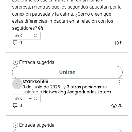
sorpresa, mientras que los segundos apuestan por la 
conexión pausada y la calma. ¿Cómo creen que 
estas diferencias impactan en la relación con los 
seguidores? 🤔
0
0
9
Entrada sugerida
Unirse
starkse599
3 de junio de 2026
·
y
3 otras personas
se
starkse599
unieron a
Networking Asograduados Latam
0
0
20
Entrada sugerida