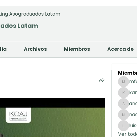
ing Asograduados Latam
uados Latam
dia
Archivos
Miembros
Acerca de
Miemb
mf
mfernan
kar
karolday
and
andreaig
na
nacuart
lui
luisafda
Ver tod