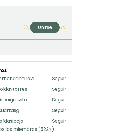
Unirse
ros
ernandaneira21
Seguir
daneira21
oldaytorres
Seguir
torres
reaiguavita
Seguir
uavita
cuartasg
Seguir
asg
safdasibaja
Seguir
sibaja
os los miembros (5224)