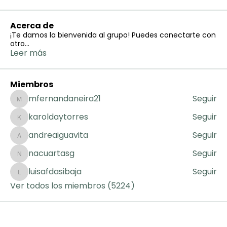
Acerca de
¡Te damos la bienvenida al grupo! Puedes conectarte con
otro
...
Leer más
Miembros
mfernandaneira21
Seguir
mfernandaneira21
karoldaytorres
Seguir
karoldaytorres
andreaiguavita
Seguir
andreaiguavita
nacuartasg
Seguir
nacuartasg
luisafdasibaja
Seguir
luisafdasibaja
Ver todos los miembros (5224)