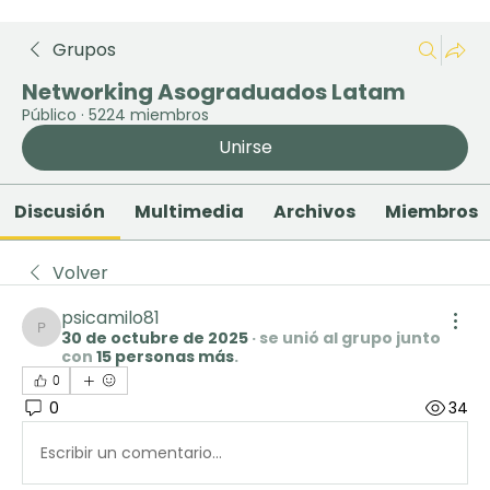
Grupos
Networking Asograduados Latam
Público
·
5224 miembros
Unirse
Discusión
Multimedia
Archivos
Miembros
Volver
psicamilo81
30 de octubre de 2025
·
se unió al grupo junto
psicamilo81
con
15 personas más
.
0
0
34
Escribir un comentario...