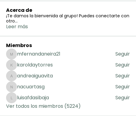
Acerca de
¡Te damos la bienvenida al grupo! Puedes conectarte con
otro
...
Leer más
Miembros
mfernandaneira21
Seguir
mfernandaneira21
karoldaytorres
Seguir
karoldaytorres
andreaiguavita
Seguir
andreaiguavita
nacuartasg
Seguir
nacuartasg
luisafdasibaja
Seguir
luisafdasibaja
Ver todos los miembros (5224)