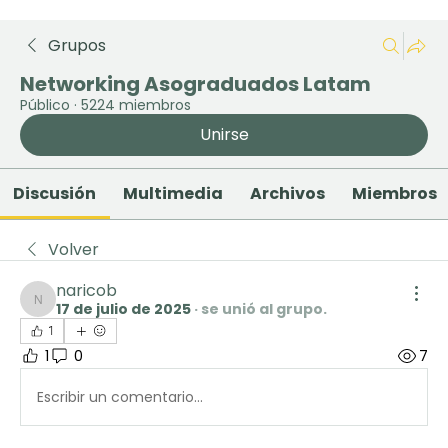
Grupos
Networking Asograduados Latam
Público
·
5224 miembros
Unirse
Discusión
Multimedia
Archivos
Miembros
Volver
naricob
17 de julio de 2025
·
se unió al grupo.
naricob
1
1
0
7
Escribir un comentario...