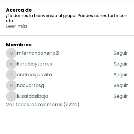
Acerca de
¡Te damos la bienvenida al grupo! Puedes conectarte con
otro
...
Leer más
Miembros
mfernandaneira21
Seguir
mfernandaneira21
karoldaytorres
Seguir
karoldaytorres
andreaiguavita
Seguir
andreaiguavita
nacuartasg
Seguir
nacuartasg
luisafdasibaja
Seguir
luisafdasibaja
Ver todos los miembros (5224)