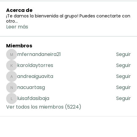
Acerca de
¡Te damos la bienvenida al grupo! Puedes conectarte con
otro
...
Leer más
Miembros
mfernandaneira21
Seguir
mfernandaneira21
karoldaytorres
Seguir
karoldaytorres
andreaiguavita
Seguir
andreaiguavita
nacuartasg
Seguir
nacuartasg
luisafdasibaja
Seguir
luisafdasibaja
Ver todos los miembros (5224)