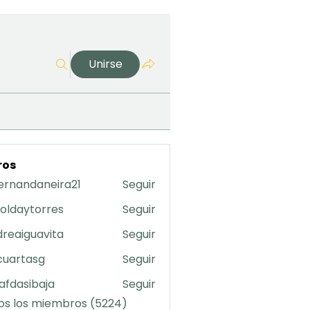
Unirse
ros
ernandaneira21
Seguir
daneira21
oldaytorres
Seguir
torres
reaiguavita
Seguir
uavita
cuartasg
Seguir
asg
safdasibaja
Seguir
sibaja
os los miembros (5224)