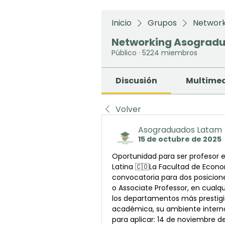
Inicio
Grupos
Network
Networking Asograd
Público
·
5224 miembros
Discusión
Multime
Volver
Asograduados Latam
15 de octubre de 2025
Oportunidad para ser profesor e
Latina 🇨🇴La Facultad de Econo
convocatoria para dos posicione
o Associate Professor, en cual
los departamentos más prestigio
académica, su ambiente internaci
para aplicar: 14 de noviembre d