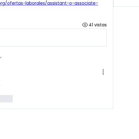
rg/ofertas-laborales/assistant-o-associate-
41 vistas
r
cionar