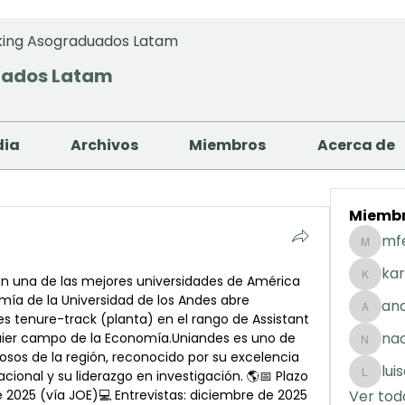
ing Asograduados Latam
uados Latam
dia
Archivos
Miembros
Acerca de
Miemb
mf
mfernan
kar
n una de las mejores universidades de América 
karolday
mía de la Universidad de los Andes abre 
and
andreaig
s tenure-track (planta) en el rango de Assistant 
na
quier campo de la Economía.Uniandes es uno de 
nacuart
sos de la región, reconocido por su excelencia 
lui
onal y su liderazgo en investigación. 🌎📅 Plazo 
luisafda
e 2025 (vía JOE)💻 Entrevistas: diciembre de 2025
Ver tod