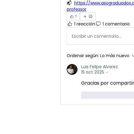
📬  
https://www.asograduados.o
professor
1
1 reacción
1 comentario
Escribir un comentario...
Ordenar según:
Lo más nuevo
Luis Felipe Alvarez
15 oct 2025
•
Gracias por comparti
Me gusta
Reac