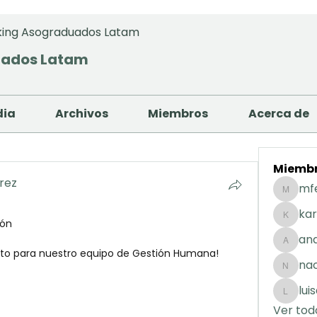
ing Asograduados Latam
uados Latam
dia
Archivos
Miembros
Acerca de
Miemb
arez
mf
mfernan
kar
ión
karolday
and
andreaig
to para nuestro equipo de Gestión Humana!
na
nacuart
lui
luisafda
Ver tod