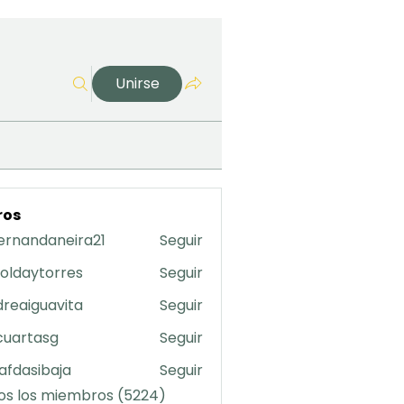
Unirse
ros
ernandaneira21
Seguir
daneira21
oldaytorres
Seguir
torres
reaiguavita
Seguir
uavita
cuartasg
Seguir
asg
safdasibaja
Seguir
sibaja
os los miembros (5224)