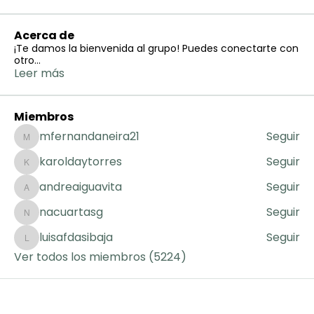
Acerca de
¡Te damos la bienvenida al grupo! Puedes conectarte con
otro
...
Leer más
Miembros
mfernandaneira21
Seguir
mfernandaneira21
karoldaytorres
Seguir
karoldaytorres
andreaiguavita
Seguir
andreaiguavita
nacuartasg
Seguir
nacuartasg
luisafdasibaja
Seguir
luisafdasibaja
Ver todos los miembros (5224)