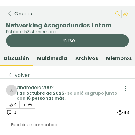
Grupos
Networking Asograduados Latam
Público
·
5224 miembros
Unirse
Discusión
Multimedia
Archivos
Miembros
Volver
anarodelo.2002
1 de octubre de 2025
·
se unió al grupo junto
anarodelo.2002
con
16 personas más
.
0
0
43
Escribir un comentario...