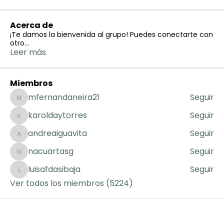
Acerca de
¡Te damos la bienvenida al grupo! Puedes conectarte con
otro
...
Leer más
Miembros
mfernandaneira21
Seguir
mfernandaneira21
karoldaytorres
Seguir
karoldaytorres
andreaiguavita
Seguir
andreaiguavita
nacuartasg
Seguir
nacuartasg
luisafdasibaja
Seguir
luisafdasibaja
Ver todos los miembros (5224)