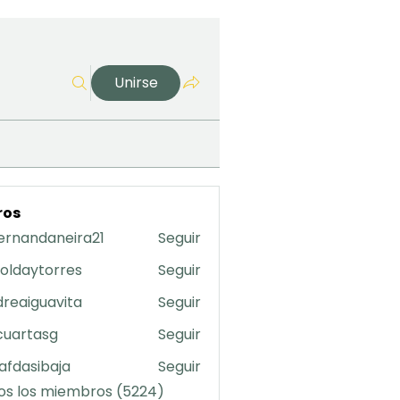
Unirse
ros
ernandaneira21
Seguir
daneira21
oldaytorres
Seguir
torres
reaiguavita
Seguir
uavita
cuartasg
Seguir
asg
safdasibaja
Seguir
sibaja
os los miembros (5224)