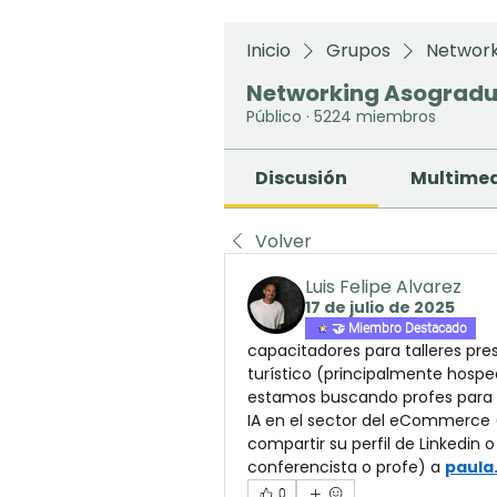
Inicio
Grupos
Network
Networking Asograd
Público
·
5224 miembros
Discusión
Multime
Volver
Luis Felipe Alvarez
17 de julio de 2025
🤝 Miembro Destacado
capacitadores para talleres pres
turístico (principalmente hospe
estamos buscando profes para tal
IA en el sector del eCommerce (
compartir su perfil de Linkedin 
conferencista o profe) a 
paula
0