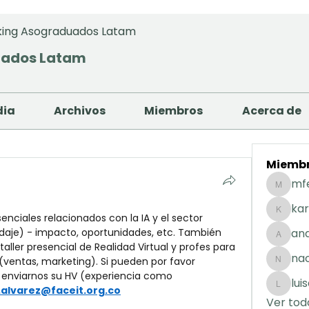
ing Asograduados Latam
uados Latam
dia
Archivos
Miembros
Acerca de
Miemb
mf
mfernan
kar
enciales relacionados con la IA y el sector 
karolday
daje) - impacto, oportunidades, etc. También 
and
andreaig
ler presencial de Realidad Virtual y profes para 
na
ventas, marketing). Si pueden por favor 
nacuart
o enviarnos su HV (experiencia como 
lui
.alvarez@faceit.org.co
luisafda
Ver tod