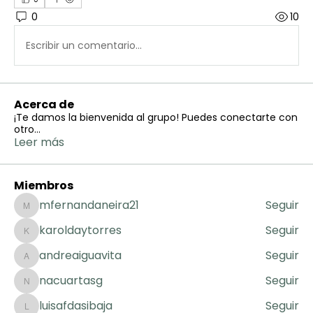
0
10
Escribir un comentario...
Acerca de
¡Te damos la bienvenida al grupo! Puedes conectarte con
otro
...
Leer más
Miembros
mfernandaneira21
Seguir
mfernandaneira21
karoldaytorres
Seguir
karoldaytorres
andreaiguavita
Seguir
andreaiguavita
nacuartasg
Seguir
nacuartasg
luisafdasibaja
Seguir
luisafdasibaja