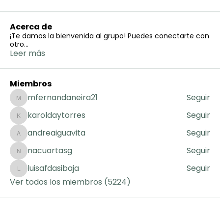
Acerca de
¡Te damos la bienvenida al grupo! Puedes conectarte con
otro
...
Leer más
Miembros
mfernandaneira21
Seguir
mfernandaneira21
karoldaytorres
Seguir
karoldaytorres
andreaiguavita
Seguir
andreaiguavita
nacuartasg
Seguir
nacuartasg
luisafdasibaja
Seguir
luisafdasibaja
Ver todos los miembros (5224)