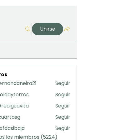
Unirse
ros
ernandaneira21
Seguir
daneira21
oldaytorres
Seguir
torres
reaiguavita
Seguir
uavita
cuartasg
Seguir
asg
safdasibaja
Seguir
sibaja
os los miembros (5224)