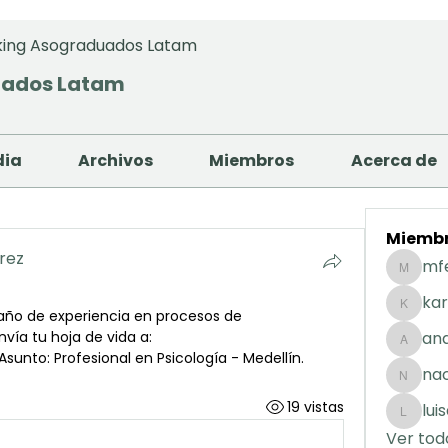
ing Asograduados Latam
uados Latam
dia
Archivos
Miembros
Acerca de
Miemb
arez
mf
mfernan
kar
 año de experiencia en procesos de 
karolday
restablecimiento de derechos Envía tu hoja de vida a: 
and
andreaig
 Asunto: Profesional en Psicología - Medellín.
na
nacuart
19 vistas
lui
luisafda
Ver tod