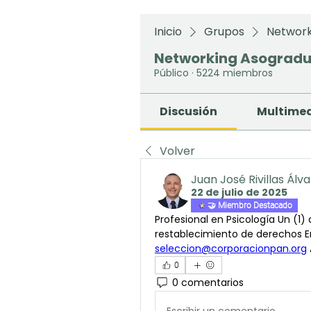
Inicio
Grupos
Network
Networking Asograd
Público
·
5224 miembros
Discusión
Multime
Volver
Juan José Rivillas Álv
22 de julio de 2025
🤝 Miembro Destacado
Profesional en Psicología Un (1)
seleccion@corporacionpan.org
0
0 comentarios
Escribir un comentario...