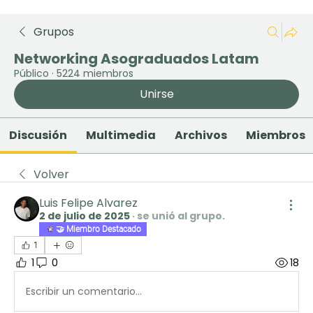
Grupos
Networking Asograduados Latam
Público
·
5224 miembros
Unirse
Discusión
Multimedia
Archivos
Miembros
Volver
Luis Felipe Alvarez
2 de julio de 2025
·
se unió al grupo.
🤝 Miembro Destacado
1
1
0
18
Escribir un comentario...