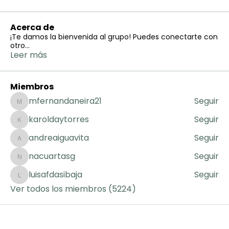
Acerca de
¡Te damos la bienvenida al grupo! Puedes conectarte con
otro
...
Leer más
Miembros
mfernandaneira21
Seguir
mfernandaneira21
karoldaytorres
Seguir
karoldaytorres
andreaiguavita
Seguir
andreaiguavita
nacuartasg
Seguir
nacuartasg
luisafdasibaja
Seguir
luisafdasibaja
Ver todos los miembros (5224)