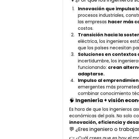
Innovación que impulsa l
procesos industriales, const
las empresas 
hacer más c
costos.
Transición hacia la sosten
eléctrica, los ingenieros es
que los países necesitan par
Soluciones en contextos d
incertidumbre, los ingenier
funcionando: 
crean alterna
adaptarse.
Impulso al emprendimien
emergentes más prometedore
combinar conocimiento técn
🧠 
Ingeniería + visión eco
Es hora de que los ingenieros as
económicas del país. No solo c
innovación, eficiencia y desa
💬 ¿Eres ingeniero o trabaja
👉 ¿Cuál crees que es hoy el may