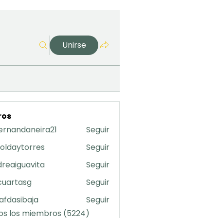
Unirse
ros
ernandaneira21
Seguir
daneira21
oldaytorres
Seguir
torres
reaiguavita
Seguir
uavita
cuartasg
Seguir
asg
safdasibaja
Seguir
sibaja
os los miembros (5224)