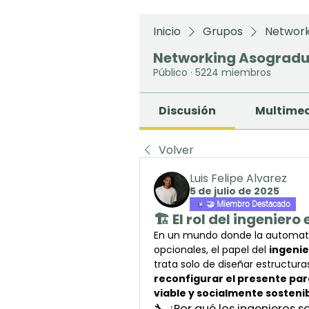
Inicio
Grupos
Network
Networking Asograd
Público
·
5224 miembros
Discusión
Multime
Volver
Luis Felipe Alvarez
5 de julio de 2025
🤝 Miembro Destacado
🏗️ El rol del ingenier
En un mundo donde la automatizac
opcionales, el papel del 
ingeni
reconfigurar el presente pa
viable y socialmente sosteni
🔧 ¿Por qué los ingenieros 