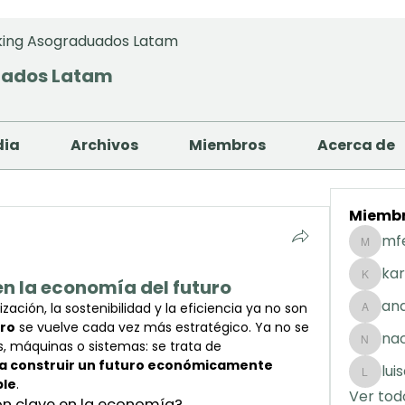
ing Asograduados Latam
uados Latam
dia
Archivos
Miembros
Acerca de
Miemb
mf
mfernan
kar
o en la economía del futuro
karolday
and
ión, la sostenibilidad y la eficiencia ya no son 
andreaig
ero
 se vuelve cada vez más estratégico. Ya no se 
na
trata solo de diseñar estructuras, máquinas o sistemas: se trata de 
nacuart
ra construir un futuro económicamente 
lui
luisafda
ble
.
Ver tod
son clave en la economía?