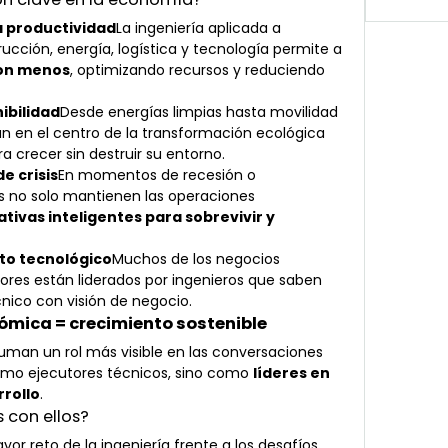
a productividad
La ingeniería aplicada a 
rucción, energía, logística y tecnología permite a 
on menos
, optimizando recursos y reduciendo 
ibilidad
Desde energías limpias hasta movilidad 
tán en el centro de la transformación ecológica 
a crecer sin destruir su entorno.
e crisis
En momentos de recesión o 
os no solo mantienen las operaciones 
tivas inteligentes para sobrevivir y 
to tecnológico
Muchos de los negocios 
s están liderados por ingenieros que saben 
ico con visión de negocio.
nómica = crecimiento sostenible
uman un rol más visible en las conversaciones 
omo ejecutores técnicos, sino como 
líderes en 
rrollo
.
s con ellos?
or reto de la ingeniería frente a los desafíos 