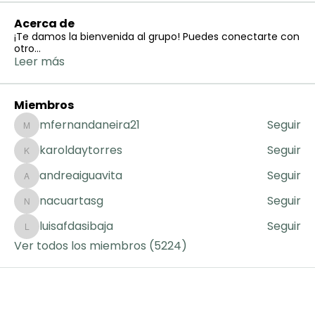
Acerca de
¡Te damos la bienvenida al grupo! Puedes conectarte con
otro
...
Leer más
Miembros
mfernandaneira21
Seguir
mfernandaneira21
karoldaytorres
Seguir
karoldaytorres
andreaiguavita
Seguir
andreaiguavita
nacuartasg
Seguir
nacuartasg
luisafdasibaja
Seguir
luisafdasibaja
Ver todos los miembros (5224)