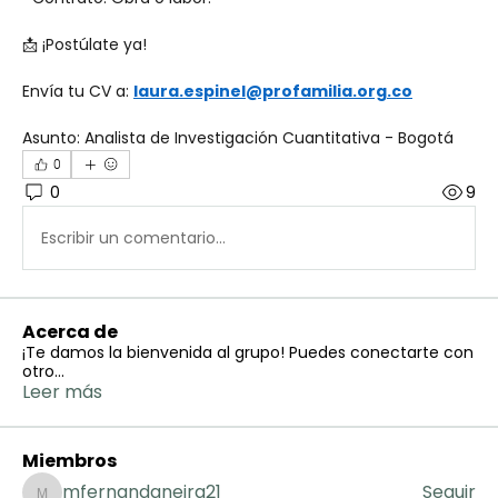
📩 ¡Postúlate ya!
Envía tu CV a: 
laura.espinel@profamilia.org.co
Asunto: Analista de Investigación Cuantitativa - Bogotá
0
0
9
Escribir un comentario...
Acerca de
¡Te damos la bienvenida al grupo! Puedes conectarte con
otro
...
Leer más
Miembros
mfernandaneira21
Seguir