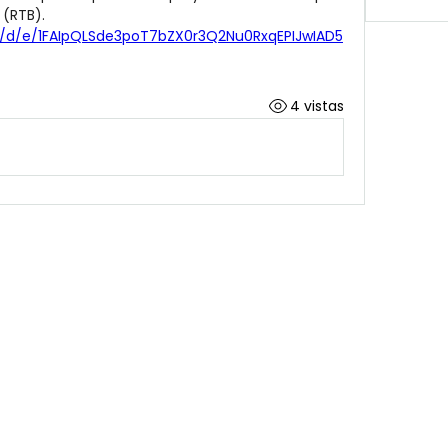
tempranas hasta Ready to Build (RTB). 
s/d/e/1FAIpQLSde3poT7bZX0r3Q2Nu0RxqEPIJwIAD5
4 vistas