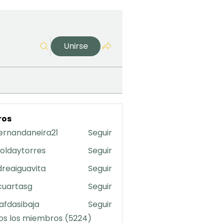
Unirse
ros
ernandaneira21
Seguir
daneira21
oldaytorres
Seguir
torres
reaiguavita
Seguir
uavita
cuartasg
Seguir
asg
safdasibaja
Seguir
sibaja
os los miembros (5224)