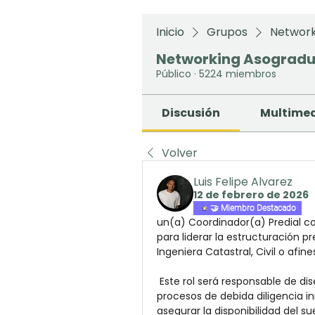
Inicio
Grupos
Network
Networking Asograd
Público
·
5224 miembros
Discusión
Multime
Volver
Luis Felipe Alvarez
12 de febrero de 2026
🤝 Miembro Destacado
un(a) Coordinador(a) Predial co
para liderar la estructuración p
Ingeniera Catastral, Civil o afine
 Este rol será responsable de diseñar y ejecutar la estrategia predial, gestionar 
procesos de debida diligencia in
asegurar la disponibilidad del s