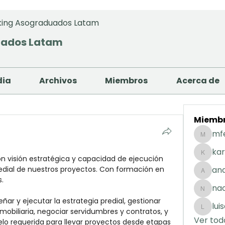
ing Asograduados Latam
uados Latam
dia
Archivos
Miembros
Acerca de
Miemb
mf
mfernan
kar
n visión estratégica y capacidad de ejecución 
karolday
redial de nuestros proyectos. Con formación en 
and
andreaig
s.
na
nacuart
lui
mobiliaria, negociar servidumbres y contratos, y 
luisafda
Ver tod
uelo requerida para llevar proyectos desde etapas 