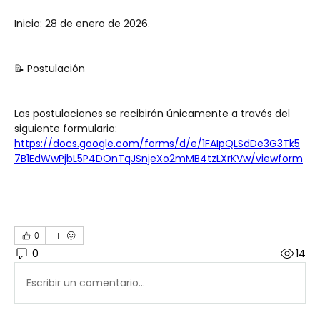
Inicio: 28 de enero de 2026.
📝 Postulación
Las postulaciones se recibirán únicamente a través del 
siguiente formulario: 
https://docs.google.com/forms/d/e/1FAIpQLSdDe3G3Tk5
7B1EdWwPjbL5P4DOnTqJSnjeXo2mMB4tzLXrKVw/viewform
0
0
14
Escribir un comentario...