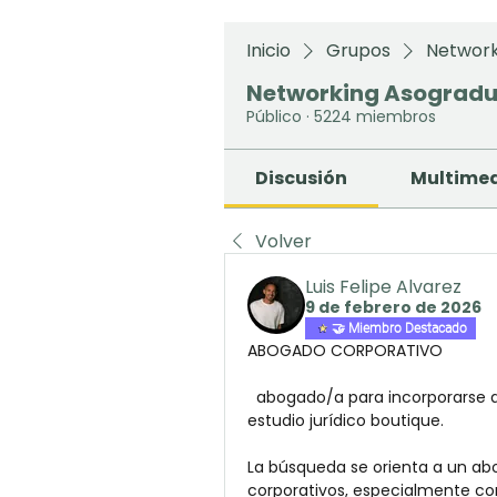
Inicio
Grupos
Network
Networking Asograd
Público
·
5224 miembros
Discusión
Multime
Volver
Luis Felipe Alvarez
9 de febrero de 2026
🤝 Miembro Destacado
ABOGADO CORPORATIVO
  abogado/a para incorporarse al equipo de derecho corporativo de importante 
estudio jurídico boutique.
La búsqueda se orienta a un ab
corporativos, especialmente co