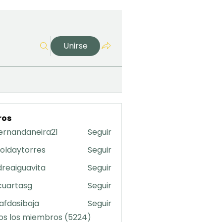
Unirse
ros
ernandaneira21
Seguir
daneira21
oldaytorres
Seguir
torres
reaiguavita
Seguir
uavita
cuartasg
Seguir
asg
safdasibaja
Seguir
sibaja
os los miembros (5224)