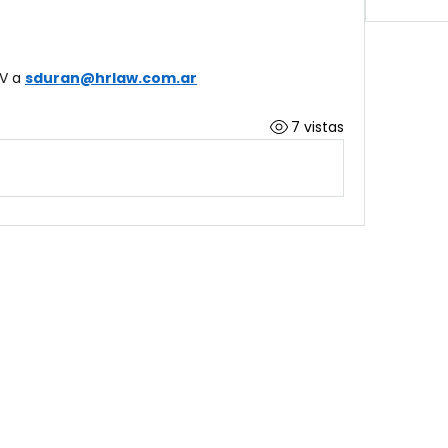
V a 
sduran@hrlaw.com.ar
7 vistas