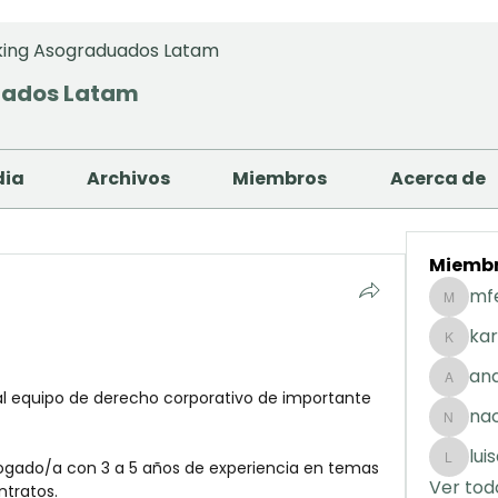
ing Asograduados Latam
uados Latam
dia
Archivos
Miembros
Acerca de
Miemb
mf
mfernan
kar
karolday
and
andreaig
na
nacuart
lui
ogado/a con 3 a 5 años de experiencia en temas 
luisafda
Ver tod
ntratos.