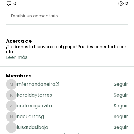
0
12
Escribir un comentario...
Acerca de
¡Te damos la bienvenida al grupo! Puedes conectarte con
otro
...
Leer más
Miembros
mfernandaneira21
Seguir
mfernandaneira21
karoldaytorres
Seguir
karoldaytorres
andreaiguavita
Seguir
andreaiguavita
nacuartasg
Seguir
nacuartasg
luisafdasibaja
Seguir
luisafdasibaja