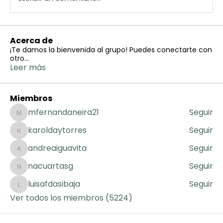
Acerca de
¡Te damos la bienvenida al grupo! Puedes conectarte con
otro
...
Leer más
Miembros
mfernandaneira21
Seguir
mfernandaneira21
karoldaytorres
Seguir
karoldaytorres
andreaiguavita
Seguir
andreaiguavita
nacuartasg
Seguir
nacuartasg
luisafdasibaja
Seguir
luisafdasibaja
Ver todos los miembros (5224)