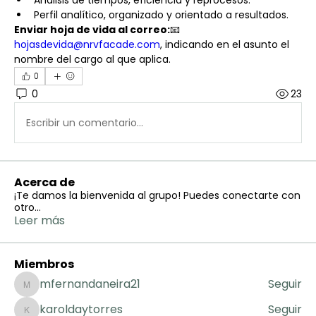
Análisis de tiempos, eficiencia y reprocesos.
Perfil analítico, organizado y orientado a resultados.
Enviar hoja de vida al correo:
📧 
hojasdevida@nrvfacade.com
, indicando en el asunto el 
nombre del cargo al que aplica.
0
0
23
Escribir un comentario...
Acerca de
¡Te damos la bienvenida al grupo! Puedes conectarte con
otro
...
Leer más
Miembros
mfernandaneira21
Seguir
mfernandaneira21
karoldaytorres
Seguir
karoldaytorres