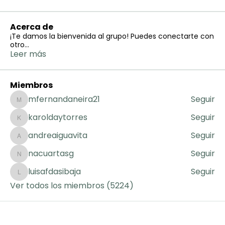
Acerca de
¡Te damos la bienvenida al grupo! Puedes conectarte con
otro
...
Leer más
Miembros
mfernandaneira21
Seguir
mfernandaneira21
karoldaytorres
Seguir
karoldaytorres
andreaiguavita
Seguir
andreaiguavita
nacuartasg
Seguir
nacuartasg
luisafdasibaja
Seguir
luisafdasibaja
Ver todos los miembros (5224)