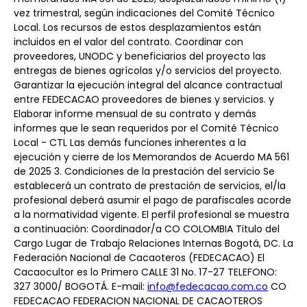
vez trimestral, según indicaciones del Comité Técnico 
Local. Los recursos de estos desplazamientos están 
incluidos en el valor del contrato. Coordinar con 
proveedores, UNODC y beneficiarios del proyecto las 
entregas de bienes agrícolas y/o servicios del proyecto. 
Garantizar la ejecución integral del alcance contractual 
entre FEDECACAO proveedores de bienes y servicios. y 
Elaborar informe mensual de su contrato y demás 
informes que le sean requeridos por el Comité Técnico 
Local - CTL Las demás funciones inherentes a la 
ejecución y cierre de los Memorandos de Acuerdo MA 561 
de 2025 3. Condiciones de la prestación del servicio Se 
establecerá un contrato de prestación de servicios, el/la 
profesional deberá asumir el pago de parafiscales acorde 
a la normatividad vigente. El perfil profesional se muestra 
a continuación: Coordinador/a CO COLOMBIA Titulo del 
Cargo Lugar de Trabajo Relaciones Internas Bogotá, DC. La 
Federación Nacional de Cacaoteros (FEDECACAO) El 
Cacaocultor es lo Primero CALLE 31 No. 17-27 TELEFONO: 
327 3000/ BOGOTÁ. E-mail: 
info@fedecacao.com.co
 CO 
FEDECACAO FEDERACION NACIONAL DE CACAOTEROS 