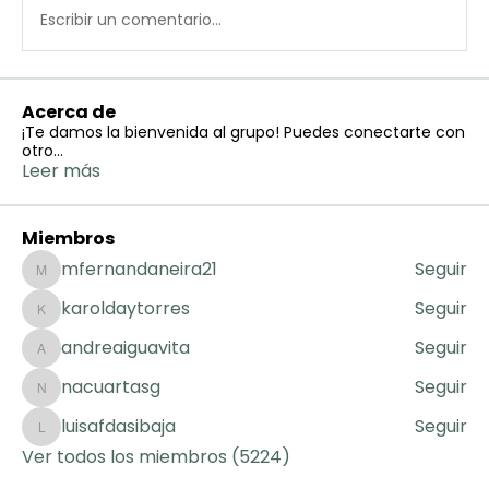
Escribir un comentario...
Acerca de
¡Te damos la bienvenida al grupo! Puedes conectarte con
otro
...
Leer más
Miembros
mfernandaneira21
Seguir
mfernandaneira21
karoldaytorres
Seguir
karoldaytorres
andreaiguavita
Seguir
andreaiguavita
nacuartasg
Seguir
nacuartasg
luisafdasibaja
Seguir
luisafdasibaja
Ver todos los miembros (5224)