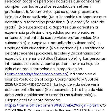
selección todas las personas naturales que consideren 
cumplen con los requisitos estipulados en el perfil 
profesional. 5. Documentos que se deben presentar a. 
Hoja de vida actualizada (No subsanable). b. Soportes que 
acrediten la formación profesional (Diploma y/o Acta de 
grado). (No subsanable). c. Soportes que acrediten la 
experiencia profesional expedidos por empleadores 
anteriores o cliente de sus servicios profesionales. (No 
subsanable). d. Copia RUT actualizado (Subsanable). e. 
Copia cédula ciudadanía (No subsanable). f. Certificados 
de antecedentes judiciales, fiscales y Disciplinarios con 
expedición menor a 30 días (Subsanable). g. Las personas 
interesadas en esta vacante podrán enviar su hoja de 
vida al correo electrónico de la organización 
(
convocatoria@fedecacao.com.co
) indicando en el 
asunto: Postulación al cargo Coordinador/a MA 561 de 
2025 UNODC-FEDECACAO h. La hoja de vida debe venir 
debidamente firmada (No subsanable). i. La hoja de vida 
debe venir debidamente firmada (No subsanable). j. 
Diligenciar el siguiente formato: 
https://forms.office.com/r/Wts887ekAZ?origin=lprLink
 CO 
COLOMBIA El Cacaocultor es lo Primero CALLE 31 No. 17-27 