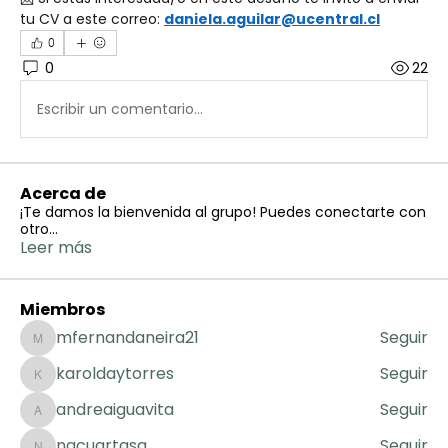
tu CV a este correo: 
daniela.aguilar@ucentral.cl
0
0
22
Escribir un comentario...
Acerca de
¡Te damos la bienvenida al grupo! Puedes conectarte con
otro
...
Leer más
Miembros
mfernandaneira21
Seguir
mfernandaneira21
karoldaytorres
Seguir
karoldaytorres
andreaiguavita
Seguir
andreaiguavita
nacuartasg
Seguir