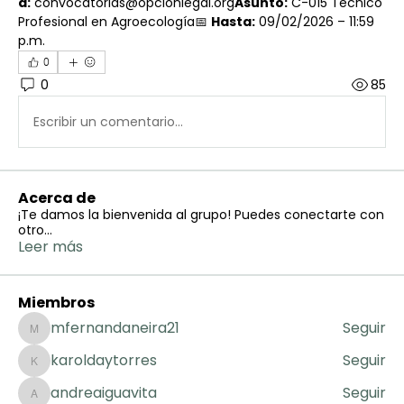
a:
 convocatorias@opcionlegal.org
Asunto:
 C-015 Técnico 
Profesional en Agroecología📅 
Hasta:
 09/02/2026 – 11:59 
p.m.
0
0
85
Escribir un comentario...
Acerca de
¡Te damos la bienvenida al grupo! Puedes conectarte con
otro
...
Leer más
Miembros
mfernandaneira21
Seguir
mfernandaneira21
karoldaytorres
Seguir
karoldaytorres
andreaiguavita
Seguir
andreaiguavita