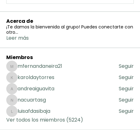
Acerca de
¡Te damos la bienvenida al grupo! Puedes conectarte con
otro
...
Leer más
Miembros
mfernandaneira21
Seguir
mfernandaneira21
karoldaytorres
Seguir
karoldaytorres
andreaiguavita
Seguir
andreaiguavita
nacuartasg
Seguir
nacuartasg
luisafdasibaja
Seguir
luisafdasibaja
Ver todos los miembros (5224)