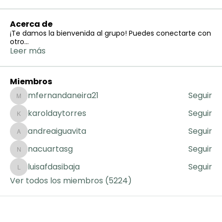
Acerca de
¡Te damos la bienvenida al grupo! Puedes conectarte con
otro
...
Leer más
Miembros
mfernandaneira21
Seguir
mfernandaneira21
karoldaytorres
Seguir
karoldaytorres
andreaiguavita
Seguir
andreaiguavita
nacuartasg
Seguir
nacuartasg
luisafdasibaja
Seguir
luisafdasibaja
Ver todos los miembros (5224)