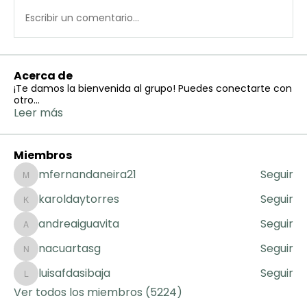
Escribir un comentario...
Acerca de
¡Te damos la bienvenida al grupo! Puedes conectarte con
otro
...
Leer más
Miembros
mfernandaneira21
Seguir
mfernandaneira21
karoldaytorres
Seguir
karoldaytorres
andreaiguavita
Seguir
andreaiguavita
nacuartasg
Seguir
nacuartasg
luisafdasibaja
Seguir
luisafdasibaja
Ver todos los miembros (5224)