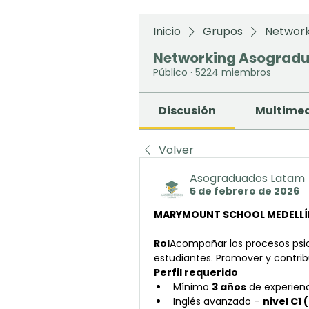
Inicio
Grupos
Network
Networking Asograd
Público
·
5224 miembros
Discusión
Multime
Volver
Asograduados Latam
5 de febrero de 2026
MARYMOUNT SCHOOL MEDELLÍ
Rol
Acompañar los procesos psico
estudiantes. Promover y contrib
Perfil requerido
Mínimo 
3 años
 de experien
Inglés avanzado – 
nivel C1