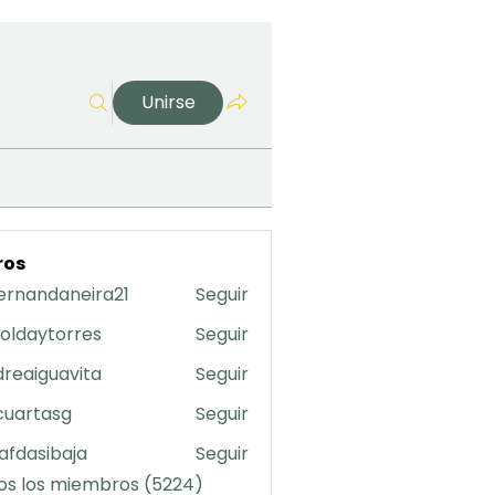
Unirse
ros
ernandaneira21
Seguir
daneira21
oldaytorres
Seguir
torres
reaiguavita
Seguir
uavita
cuartasg
Seguir
asg
safdasibaja
Seguir
sibaja
os los miembros (5224)