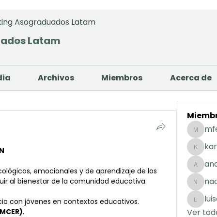
ing Asograduados Latam
uados Latam
dia
Archivos
Miembros
Acerca de
Miemb
mf
mfernan
kar
N
karolday
and
andreaig
lógicos, emocionales y de aprendizaje de los 
na
uir al bienestar de la comunidad educativa.
nacuart
lui
cia con jóvenes en contextos educativos.
luisafda
 (MCER)
.
Ver tod