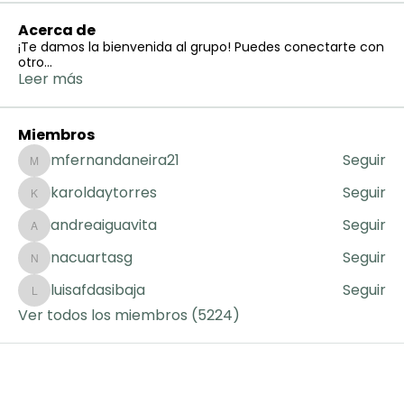
Acerca de
¡Te damos la bienvenida al grupo! Puedes conectarte con
otro
...
Leer más
Miembros
mfernandaneira21
Seguir
mfernandaneira21
karoldaytorres
Seguir
karoldaytorres
andreaiguavita
Seguir
andreaiguavita
nacuartasg
Seguir
nacuartasg
luisafdasibaja
Seguir
luisafdasibaja
Ver todos los miembros (5224)