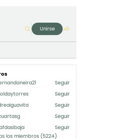
Unirse
ros
ernandaneira21
Seguir
daneira21
oldaytorres
Seguir
torres
reaiguavita
Seguir
uavita
cuartasg
Seguir
asg
safdasibaja
Seguir
sibaja
os los miembros (5224)