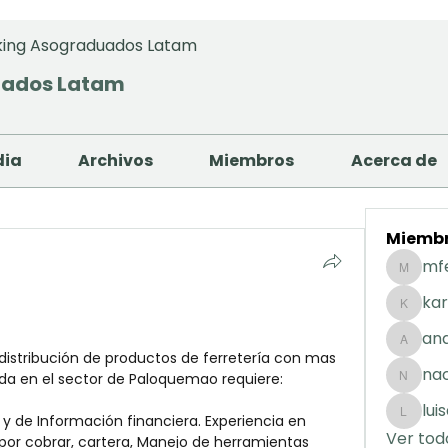
ing Asograduados Latam
uados Latam
dia
Archivos
Miembros
Acerca de
Miemb
mf
mfernan
kar
karolday
and
andreaig
istribución de productos de ferretería con mas 
na
da en el sector de Paloquemao requiere:
nacuart
lui
 de Información financiera. Experiencia en 
luisafda
Ver tod
or cobrar, cartera, Manejo de herramientas 