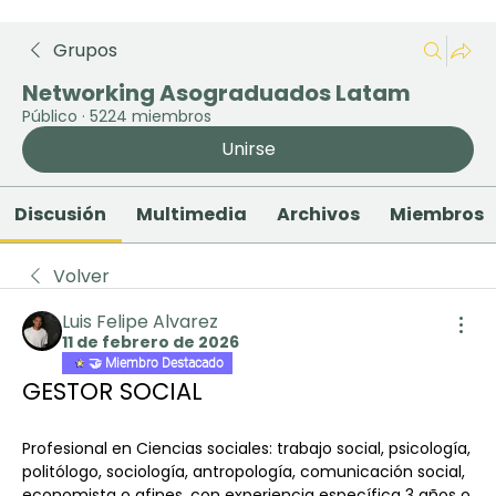
Grupos
Networking Asograduados Latam
Público
·
5224 miembros
Unirse
Discusión
Multimedia
Archivos
Miembros
Volver
Luis Felipe Alvarez
11 de febrero de 2026
🤝 Miembro Destacado
GESTOR SOCIAL
Profesional en Ciencias sociales: trabajo social, psicología, 
politólogo, sociología, antropología, comunicación social, 
economista o afines, con experiencia específica 3 años o 