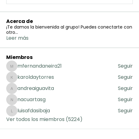
Acerca de
¡Te damos la bienvenida al grupo! Puedes conectarte con
otro
...
Leer más
Miembros
mfernandaneira21
Seguir
mfernandaneira21
karoldaytorres
Seguir
karoldaytorres
andreaiguavita
Seguir
andreaiguavita
nacuartasg
Seguir
nacuartasg
luisafdasibaja
Seguir
luisafdasibaja
Ver todos los miembros (5224)