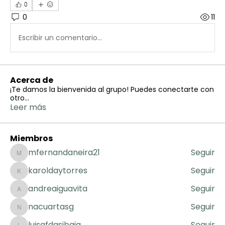
0
0
11
Escribir un comentario...
Acerca de
¡Te damos la bienvenida al grupo! Puedes conectarte con
otro
...
Leer más
Miembros
mfernandaneira21
Seguir
mfernandaneira21
karoldaytorres
Seguir
karoldaytorres
andreaiguavita
Seguir
andreaiguavita
nacuartasg
Seguir
nacuartasg
luisafdasibaja
Seguir