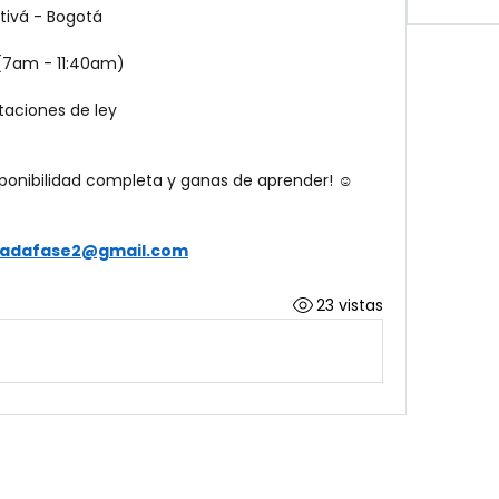
tivá - Bogotá 
 (7am - 11:40am)
taciones de ley
isponibilidad completa y ganas de aprender! ☺️
tradafase2@gmail.com
23 vistas