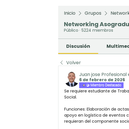
Inicio
Grupos
Network
Networking Asograd
Público
·
5224 miembros
Discusión
Multime
Volver
Juan jose Profesional
6 de febrero de 2026
🤝 Miembro Destacado
Se requiere estudiante de Trabajo
Social.
Funciones: Elaboración de actas
apoyo en logística de eventos 
requieran del componente socia