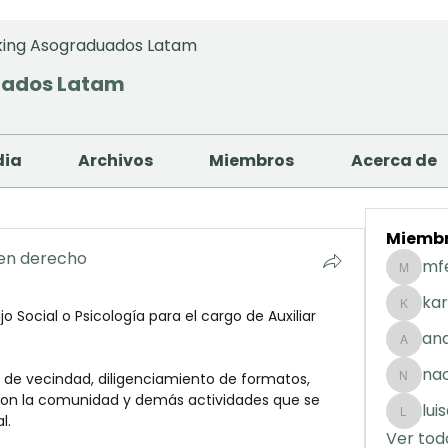
ing Asograduados Latam
uados Latam
dia
Archivos
Miembros
Acerca de
Miemb
 en derecho
mf
mfernan
kar
 Social o Psicología para el cargo de Auxiliar 
karolday
and
andreaig
na
 de vecindad, diligenciamiento de formatos, 
nacuart
con la comunidad y demás actividades que se 
lui
l.
luisafda
Ver tod