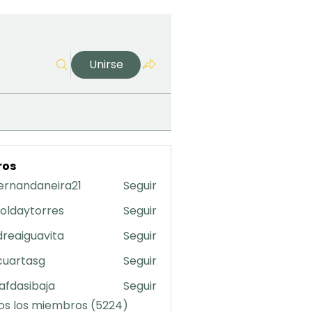
Unirse
ros
ernandaneira21
Seguir
daneira21
oldaytorres
Seguir
torres
reaiguavita
Seguir
uavita
cuartasg
Seguir
asg
safdasibaja
Seguir
sibaja
os los miembros (5224)